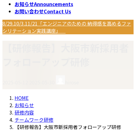
お知らせ
Announcements
お問い合わせ
Contact Us
8/29.10/3.11/21「エンジニアのための 納得感を高めるファ
シリテーション実践講座」
【研修報告】大阪市新採用者
フォローアップ研修
最
2025-05-12
2025-05-30
hirose
終
更
HOME
新
お知らせ
日
研修内容
時
チームワーク研修
:
【研修報告】大阪市新採用者フォローアップ研修