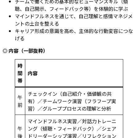
チームで働くための基本的なヒューマンスキル（傾
聴、自己開示、フィードバック等）を体験的に学ぶ
マインドフルネスを通じて、自己理解と感情マネジメ
ントの土台を整える
キャリア形成の意識を高め、主体的な行動変容につな
げる
◎
内容（一部抜粋）
時
間
内容
帯
チェックイン（自己紹介・価値観の共
午
有）／チームワーク演習（フラフープ実
前
習）／グループプロセスの理解と分析
マインドフルネス実習／対話力トレーニ
午
ング（傾聴・フィードバック）／シェア
後
ドリーダーシップ演習／リフレクション