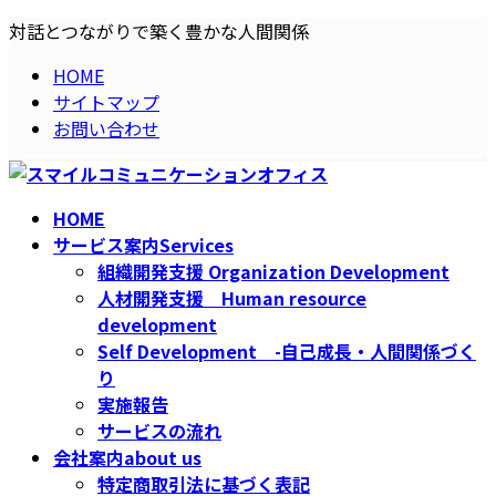
コ
ナ
対話とつながりで築く豊かな人間関係
ン
ビ
HOME
テ
ゲ
サイトマップ
ン
ー
お問い合わせ
ツ
シ
へ
ョ
ス
ン
キ
に
HOME
ッ
移
サービス案内
Services
プ
動
組織開発支援 Organization Development
人材開発支援 Human resource
development
Self Development -自己成長・人間関係づく
り
実施報告
サービスの流れ
会社案内
about us
特定商取引法に基づく表記