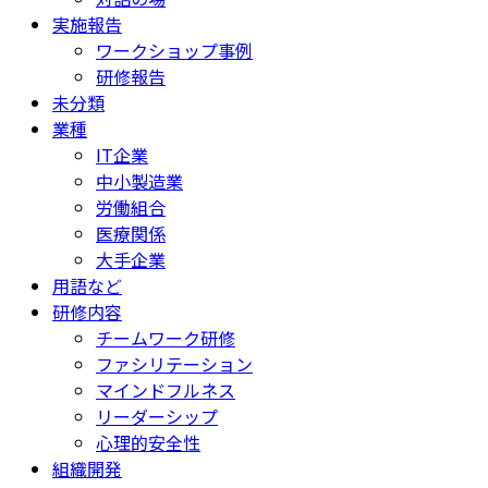
実施報告
ワークショップ事例
研修報告
未分類
業種
IT企業
中小製造業
労働組合
医療関係
大手企業
用語など
研修内容
チームワーク研修
ファシリテーション
マインドフルネス
リーダーシップ
心理的安全性
組織開発