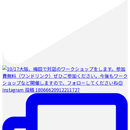
Instagram 投稿 18066620912211727