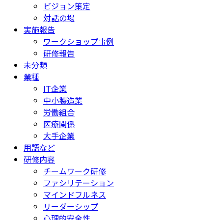
ビジョン策定
対話の場
実施報告
ワークショップ事例
研修報告
未分類
業種
IT企業
中小製造業
労働組合
医療関係
大手企業
用語など
研修内容
チームワーク研修
ファシリテーション
マインドフルネス
リーダーシップ
心理的安全性