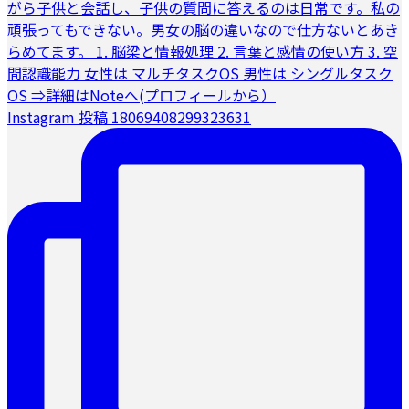
Instagram 投稿 18069408299323631