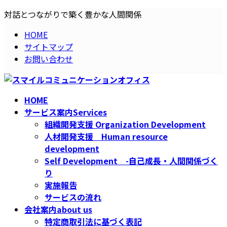
コ
ナ
対話とつながりで築く豊かな人間関係
ン
ビ
HOME
テ
ゲ
サイトマップ
ン
ー
お問い合わせ
ツ
シ
へ
ョ
ス
ン
キ
に
HOME
ッ
移
サービス案内
Services
プ
動
組織開発支援 Organization Development
人材開発支援 Human resource
development
Self Development -自己成長・人間関係づく
り
実施報告
サービスの流れ
会社案内
about us
特定商取引法に基づく表記