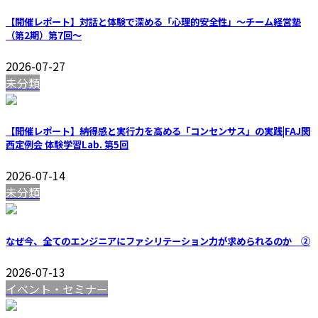
【開催レポート】対話と体験で深める「心理的安全性」〜チーム経営塾
（第2期）第7回〜
2026-07-27
未分類
【開催レポート】納得感と実行力を高める「コンセンサス」の実践|FAJ関
西定例会 体験学習Lab. 第5回
2026-07-14
未分類
なぜ今、全てのエンジニアにファシリテーション力が求められるのか ②
2026-07-13
イベント・セミナー