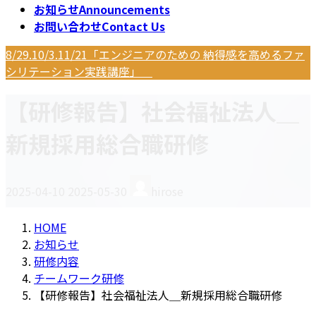
お知らせ
Announcements
お問い合わせ
Contact Us
8/29.10/3.11/21「エンジニアのための 納得感を高めるファ
シリテーション実践講座」
【研修報告】社会福祉法人＿
新規採用総合職研修
最
2025-04-10
2025-05-30
hirose
終
更
HOME
新
お知らせ
日
研修内容
時
チームワーク研修
:
【研修報告】社会福祉法人＿新規採用総合職研修