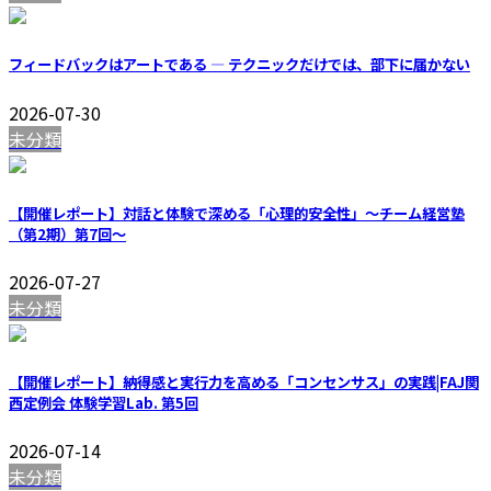
フィードバックはアートである — テクニックだけでは、部下に届かない
2026-07-30
未分類
【開催レポート】対話と体験で深める「心理的安全性」〜チーム経営塾
（第2期）第7回〜
2026-07-27
未分類
【開催レポート】納得感と実行力を高める「コンセンサス」の実践|FAJ関
西定例会 体験学習Lab. 第5回
2026-07-14
未分類