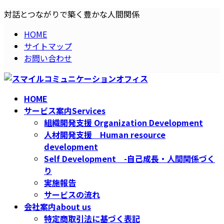
コ
ナ
対話とつながりで築く豊かな人間関係
ン
ビ
HOME
テ
ゲ
サイトマップ
ン
ー
お問い合わせ
ツ
シ
へ
ョ
ス
ン
キ
に
HOME
ッ
移
サービス案内
Services
プ
動
組織開発支援 Organization Development
人材開発支援 Human resource
development
Self Development -自己成長・人間関係づく
り
実施報告
サービスの流れ
会社案内
about us
特定商取引法に基づく表記