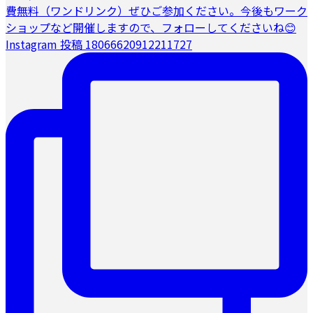
Instagram 投稿 18066620912211727