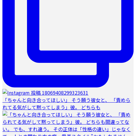
「ちゃんと向き合ってほしい」 そう願う彼女と、 「責めら
れてる気がして黙ってしまう」彼。 どちらも