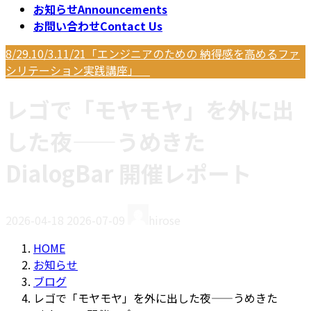
お知らせ
Announcements
お問い合わせ
Contact Us
8/29.10/3.11/21「エンジニアのための 納得感を高めるファ
シリテーション実践講座」
レゴで「モヤモヤ」を外に出
した夜——うめきた
DialogBar 開催レポート
最
2026-04-18
2026-07-09
hirose
終
更
HOME
新
お知らせ
日
ブログ
時
レゴで「モヤモヤ」を外に出した夜——うめきた