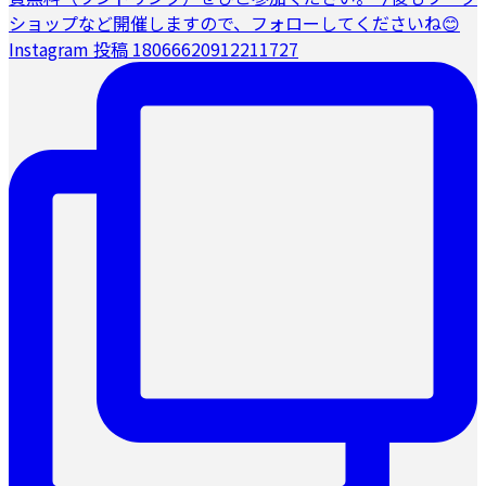
Instagram 投稿 18066620912211727