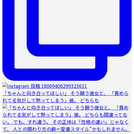
「ちゃんと向き合ってほしい」 そう願う彼女と、 「責めら
れてる気がして黙ってしまう」彼。 どちらも