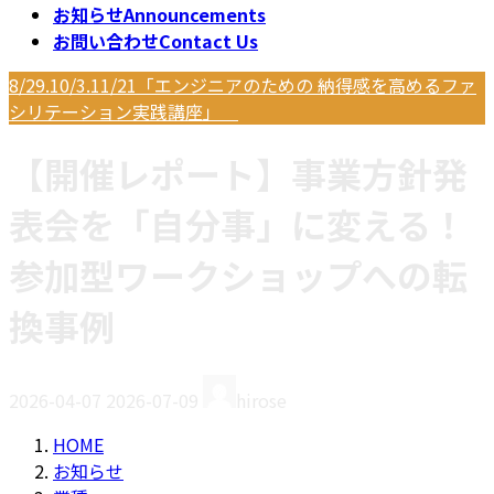
お知らせ
Announcements
お問い合わせ
Contact Us
8/29.10/3.11/21「エンジニアのための 納得感を高めるファ
シリテーション実践講座」
【開催レポート】事業方針発
表会を「自分事」に変える！
参加型ワークショップへの転
換事例
最
2026-04-07
2026-07-09
hirose
終
更
HOME
新
お知らせ
日