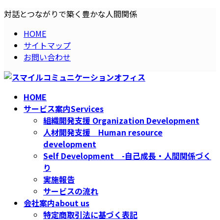
コ
ナ
対話とつながりで築く豊かな人間関係
ン
ビ
HOME
テ
ゲ
サイトマップ
ン
ー
お問い合わせ
ツ
シ
へ
ョ
ス
ン
キ
に
HOME
ッ
移
サービス案内
Services
プ
動
組織開発支援 Organization Development
人材開発支援 Human resource
development
Self Development -自己成長・人間関係づく
り
実施報告
サービスの流れ
会社案内
about us
特定商取引法に基づく表記