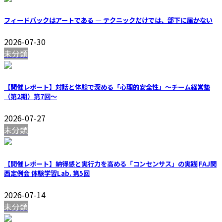
フィードバックはアートである — テクニックだけでは、部下に届かない
2026-07-30
未分類
【開催レポート】対話と体験で深める「心理的安全性」〜チーム経営塾
（第2期）第7回〜
2026-07-27
未分類
【開催レポート】納得感と実行力を高める「コンセンサス」の実践|FAJ関
西定例会 体験学習Lab. 第5回
2026-07-14
未分類