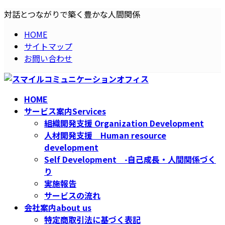
コ
ナ
対話とつながりで築く豊かな人間関係
ン
ビ
HOME
テ
ゲ
サイトマップ
ン
ー
お問い合わせ
ツ
シ
へ
ョ
ス
ン
キ
に
HOME
ッ
移
サービス案内
Services
プ
動
組織開発支援 Organization Development
人材開発支援 Human resource
development
Self Development -自己成長・人間関係づく
り
実施報告
サービスの流れ
会社案内
about us
特定商取引法に基づく表記