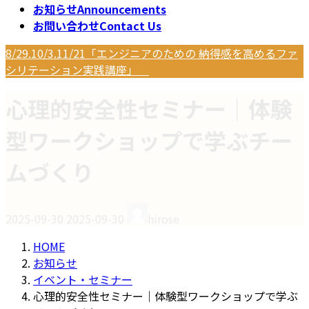
お知らせ
Announcements
お問い合わせ
Contact Us
8/29.10/3.11/21「エンジニアのための 納得感を高めるファ
シリテーション実践講座」
心理的安全性セミナー｜体験
型ワークショップで学ぶチー
ムづくり
最
2025-09-30
2025-09-30
hirose
終
更
HOME
新
お知らせ
日
イベント・セミナー
時
心理的安全性セミナー｜体験型ワークショップで学ぶ