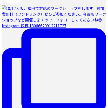
Instagram 投稿 18066620912211727