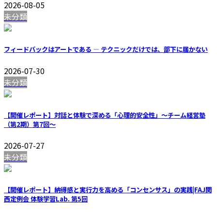
2026-08-05
未分類
フィードバックはアートである — テクニックだけでは、部下に届かない
2026-07-30
未分類
【開催レポート】対話と体験で深める「心理的安全性」〜チーム経営塾
（第2期）第7回〜
2026-07-27
未分類
【開催レポート】納得感と実行力を高める「コンセンサス」の実践|FAJ関
西定例会 体験学習Lab. 第5回