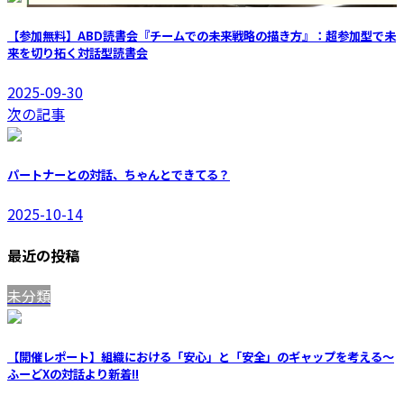
【参加無料】ABD読書会『チームでの未来戦略の描き方』：超参加型で未
来を切り拓く対話型読書会
2025-09-30
次の記事
パートナーとの対話、ちゃんとできてる？
2025-10-14
最近の投稿
未分類
【開催レポート】組織における「安心」と「安全」のギャップを考える〜
ふーどXの対話より
新着!!