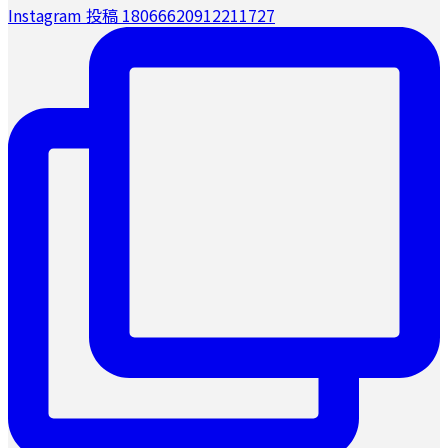
Instagram 投稿 18066620912211727