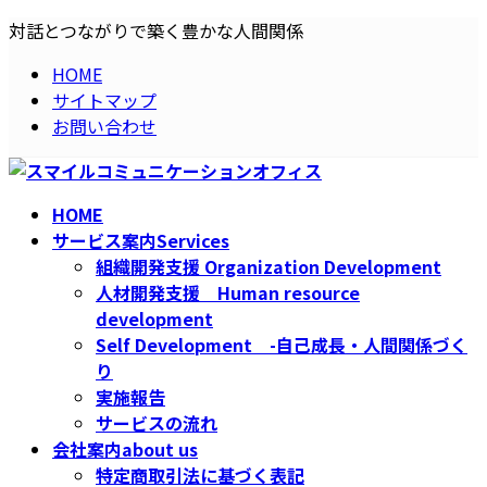
コ
ナ
対話とつながりで築く豊かな人間関係
ン
ビ
HOME
テ
ゲ
サイトマップ
ン
ー
お問い合わせ
ツ
シ
へ
ョ
ス
ン
キ
に
HOME
ッ
移
サービス案内
Services
プ
動
組織開発支援 Organization Development
人材開発支援 Human resource
development
Self Development -自己成長・人間関係づく
り
実施報告
サービスの流れ
会社案内
about us
特定商取引法に基づく表記